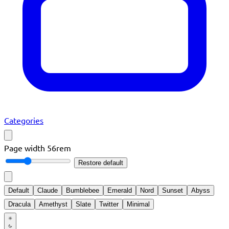
Categories
Page width
56rem
Restore default
Default
Claude
Bumblebee
Emerald
Nord
Sunset
Abyss
Dracula
Amethyst
Slate
Twitter
Minimal