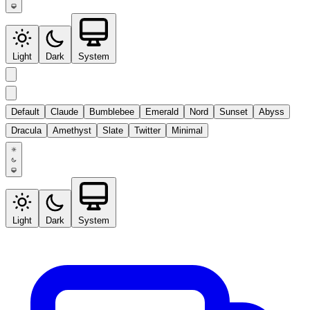
Light
Dark
System
Default
Claude
Bumblebee
Emerald
Nord
Sunset
Abyss
Dracula
Amethyst
Slate
Twitter
Minimal
Light
Dark
System