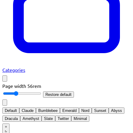
Categories
Page width
56rem
Restore default
Default
Claude
Bumblebee
Emerald
Nord
Sunset
Abyss
Dracula
Amethyst
Slate
Twitter
Minimal