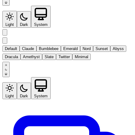
Light
Dark
System
Default
Claude
Bumblebee
Emerald
Nord
Sunset
Abyss
Dracula
Amethyst
Slate
Twitter
Minimal
Light
Dark
System