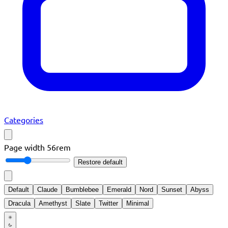
Categories
Page width
56rem
Restore default
Default
Claude
Bumblebee
Emerald
Nord
Sunset
Abyss
Dracula
Amethyst
Slate
Twitter
Minimal