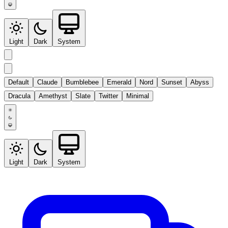
Light
Dark
System
Default
Claude
Bumblebee
Emerald
Nord
Sunset
Abyss
Dracula
Amethyst
Slate
Twitter
Minimal
Light
Dark
System