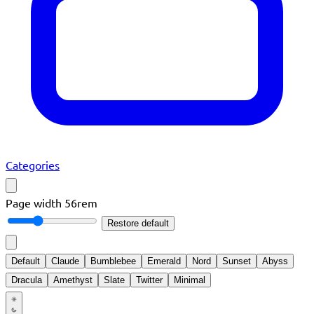
Categories
Page width
56rem
Restore default
Default
Claude
Bumblebee
Emerald
Nord
Sunset
Abyss
Dracula
Amethyst
Slate
Twitter
Minimal