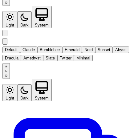
Light
Dark
System
Default
Claude
Bumblebee
Emerald
Nord
Sunset
Abyss
Dracula
Amethyst
Slate
Twitter
Minimal
Light
Dark
System