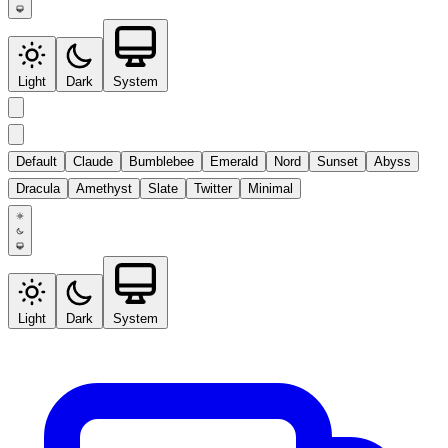
Light
Dark
System
Default
Claude
Bumblebee
Emerald
Nord
Sunset
Abyss
Dracula
Amethyst
Slate
Twitter
Minimal
Light
Dark
System