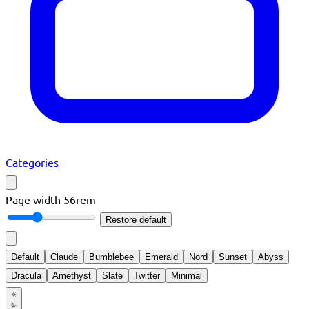
Categories
Page width
56rem
Restore default
Default
Claude
Bumblebee
Emerald
Nord
Sunset
Abyss
Dracula
Amethyst
Slate
Twitter
Minimal