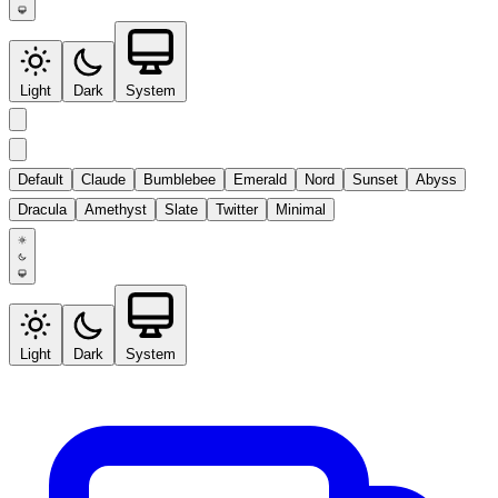
Light
Dark
System
Default
Claude
Bumblebee
Emerald
Nord
Sunset
Abyss
Dracula
Amethyst
Slate
Twitter
Minimal
Light
Dark
System